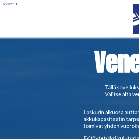
v.2022.1
Vene
Tällä sovelluk
Valitse alta ve
Laskurin alkuosa autta
akkukapasiteetin tarpee
toimivat yhden vuoroka
Esitäytetyiksi kulutuslai