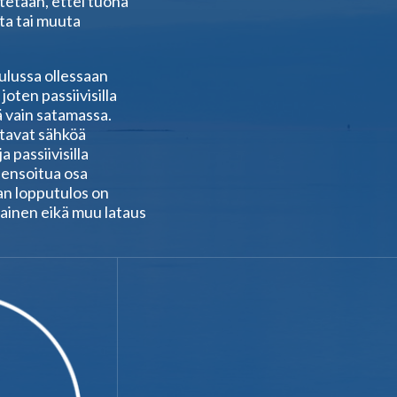
tetaan, ettei tuona
ta tai muuta
lussa ollessaan
oten passiivisilla
ä vain satamassa.
ttavat sähköä
a passiivisilla
pensoitua osa
an lopputulos on
ainen eikä muu lataus