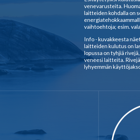
venevarusteita. Huoma
laitteiden kohdalla on s
energiatehokkaammalla 
vaihtoehtoja; esim. vala
Info - kuvakkeesta näet, 
laitteiden kulutus on l
lopussa on tyhjiä rivejä,
veneesi laitteita. Rive
lyhyemmän käyttöjakson 