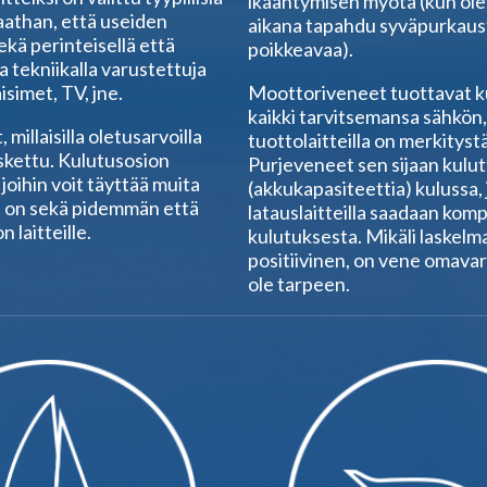
ikääntymisen myötä (kun ole
athan, että useiden
aikana tapahdu syväpurkaus
ekä perinteisellä että
poikkeavaa).
tekniikalla varustettuja
isimet, TV, jne.
Moottoriveneet tuottavat ku
kaikki tarvitsemansa sähkön, j
millaisilla oletusarvoilla
tuottolaitteilla on merkityst
askettu. Kulutusosion
Purjeveneet sen sijaan kulu
 joihin voit täyttää muita
(akkukapasiteettia) kulussa, j
jä on sekä pidemmän että
latauslaitteilla saadaan kom
laitteille.
kulutuksesta. Mikäli laskelm
positiivinen, on vene omavar
ole tarpeen.