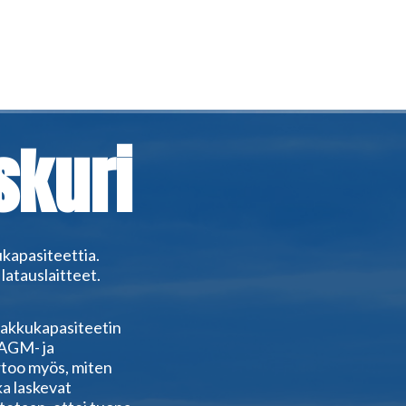
skuri
ukapasiteettia.
 latauslaitteet.
 akkukapasiteetin
, AGM- ja
rtoo myös, miten
ka laskevat