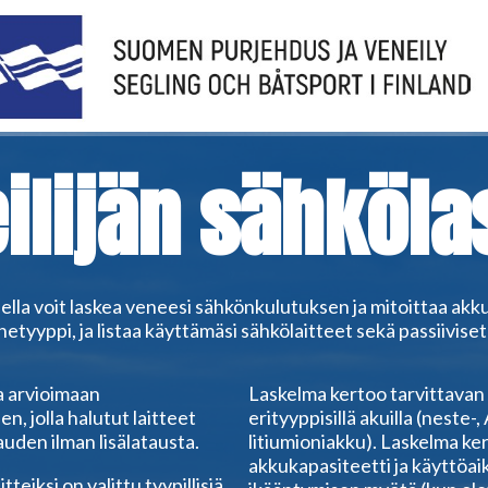
ilijän sähköla
sella voit laskea veneesi sähkönkulutuksen ja mitoittaa akk
netyyppi, ja listaa käyttämäsi sähkölaitteet sekä passiiviset
a arvioimaan
Laskelma kertoo tarvittavan
n, jolla halutut laitteet
erityyppisillä akuilla (neste-
uden ilman lisälatausta.
litiumioniakku). Laskelma ke
akkukapasiteetti ja käyttöai
tteiksi on valittu tyypillisiä